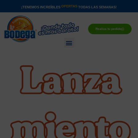
Ir
OFERTAS
¡TENEMOS INCREÍBLES
TODAS LAS SEMANAS!
al
contenido
Realiza tu pedido
Menu
Lanza
miento